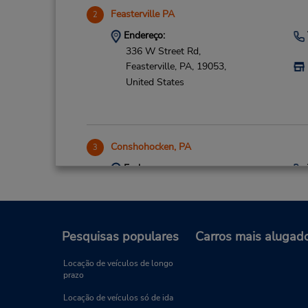
Feasterville PA
2
Endereço:
336 W Street Rd,
Feasterville,
PA,
19053,
United States
Conshohocken, PA
3
Endereço:
1000 W Ridge Pike,
Conshohocken,
PA,
19428,
United States
Pesquisas populares
Carros mais alugad
Locação de veículos de longo
prazo
Bensalem Plaza
4
Locação de veículos só de ida
Endereço: