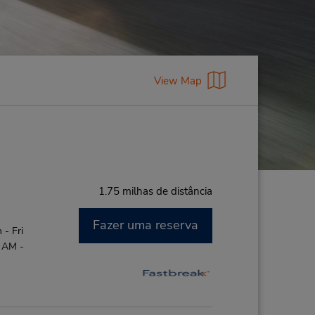
View Map
1.75 milhas de distância
Fazer uma reserva
- Fri
0 AM -