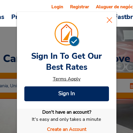
Login
Registrar
Aluguer de negóc
as
Promoções
Veículos e serviços
Fastb
Sign In To Get Our
Car Rental
Willow Grove
Best Rates
Terms Apply
Sign In
Don't have an account?
Selecionar meu carro
It's easy and only takes a minute
Create an Account