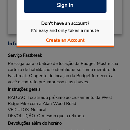
Sign In
Obter instruções de caminho
Don't have an account?
It's easy and only takes a minute
Create an Account
Informações sobre a loja
Serviço Fastbreak
Prossiga para o balcão de locação da Budget. Mostre sua
carteira de habilitação e identifique-se como membro do
Fastbreak. O agente de locação da Budget fornecerá a
você o contrato pré-impresso e as chaves.
Instruções gerais
BALCÃO: Localizado próximo ao cruzamento da West
Ridge Pike com a Alan Wood Road.
VEÍCULOS: No local.
DEVOLUÇÃO: O mesmo que a retirada.
Devoluções além do horário