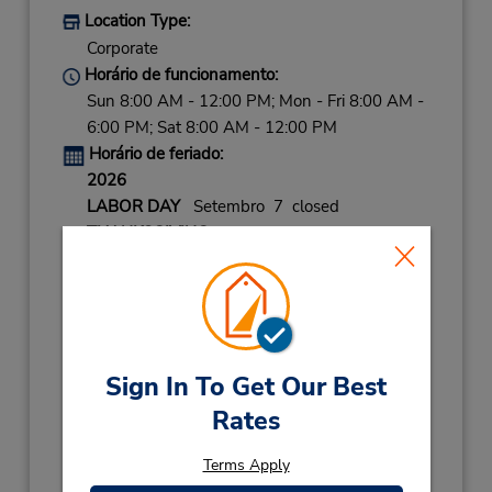
Location Type:
Corporate
Horário de funcionamento:
Sun 8:00 AM - 12:00 PM; Mon - Fri 8:00 AM -
6:00 PM; Sat 8:00 AM - 12:00 PM
Horário de feriado:
2026
LABOR DAY
Setembro 7 closed
THANKSGIVING
Novembro 26 closed
CHRISTMAS EVE
Dezembro 24 08:00AM
- 03:00PM
CHRISTMAS
Dezembro 25 closed
NEW YEARS EVE
Dezembro 31 08:00AM
- 01:00PM
Sign In To Get Our Best
Rates
2027
NEW YEARS DAY
Janeiro 1 closed
Terms Apply
Local de entrega das chaves