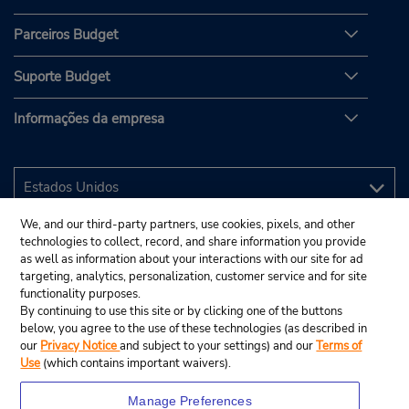
Parceiros Budget
Suporte Budget
Informações da empresa
We, and our third-party partners, use cookies, pixels, and other
technologies to collect, record, and share information you provide
as well as information about your interactions with our site for ad
targeting, analytics, personalization, customer service and for site
functionality purposes.
By continuing to use this site or by clicking one of the buttons
below, you agree to the use of these technologies (as described in
our
Privacy Notice
and subject to your settings) and our
Terms of
Use
(which contains important waivers).
Manage Preferences