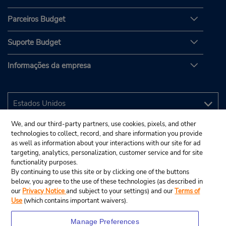
Parceiros Budget
Suporte Budget
Informações da empresa
We, and our third-party partners, use cookies, pixels, and other
technologies to collect, record, and share information you provide
as well as information about your interactions with our site for ad
targeting, analytics, personalization, customer service and for site
functionality purposes.
By continuing to use this site or by clicking one of the buttons
below, you agree to the use of these technologies (as described in
our
Privacy Notice
and subject to your settings) and our
Terms of
Use
(which contains important waivers).
Manage Preferences