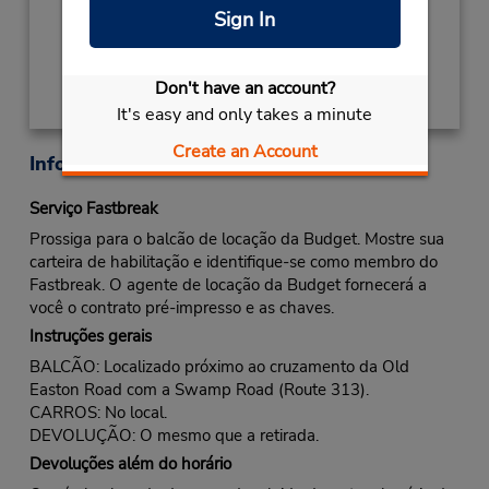
Sign In
Obter instruções de caminho
Don't have an account?
It's easy and only takes a minute
Create an Account
Informações sobre a loja
Serviço Fastbreak
Prossiga para o balcão de locação da Budget. Mostre sua
carteira de habilitação e identifique-se como membro do
Fastbreak. O agente de locação da Budget fornecerá a
você o contrato pré-impresso e as chaves.
Instruções gerais
BALCÃO: Localizado próximo ao cruzamento da Old
Easton Road com a Swamp Road (Route 313).
CARROS: No local.
DEVOLUÇÃO: O mesmo que a retirada.
Devoluções além do horário