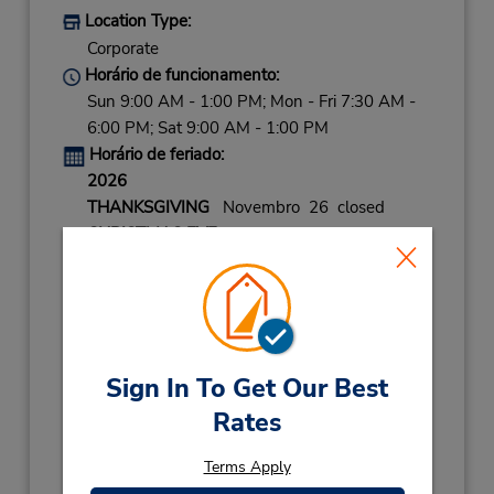
Location Type:
Corporate
Horário de funcionamento:
Sun 9:00 AM - 1:00 PM; Mon - Fri 7:30 AM -
6:00 PM; Sat 9:00 AM - 1:00 PM
Horário de feriado:
2026
THANKSGIVING
Novembro 26 closed
CHRISTMAS EVE
Dezembro 24 08:00AM
- 02:00PM
CHRISTMAS DAY
Dezembro 25 closed
NEW YEARS EVE
Dezembro 31 08:00AM
- 02:00PM
Sign In To Get Our Best
2027
Rates
NEW YEARS DAY
Janeiro 1 closed
LABOR DAY
Setembro 7 closed
Terms Apply
Local de entrega das chaves