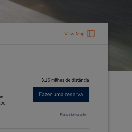
View Map
3.16 milhas de distância
Fazer uma reserva
on -
:00