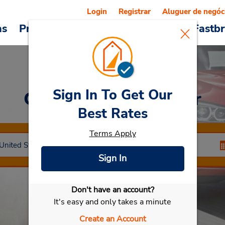
Login
Registrar
Aluguer de negóc
as
Promoções
Veículos e serviços
Fastb
Sign In To Get Our
Car Rental
Montclair
Best Rates
Terms Apply
Sign In
Don't have an account?
Selecionar meu carro
It's easy and only takes a minute
Create an Account