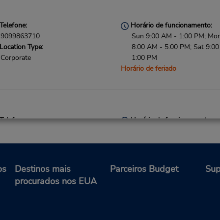
Telefone:
Horário de funcionamento:
9099863710
Sun 9:00 AM - 1:00 PM; Mon 
Location Type:
8:00 AM - 5:00 PM; Sat 9:0
Corporate
1:00 PM
Horário de feriado
Telefone:
Horário de funcionamento:
9094608658
Sun - Sat 6:00 AM - 11:30 
Location Type:
Caso esteja vindo de avião, o
Corporate
balcão de locação fica no ter
com transporte para o
os
Destinos mais
Parceiros Budget
Sup
estacionamento.
procurados nos EUA
Local de entrega das chaves