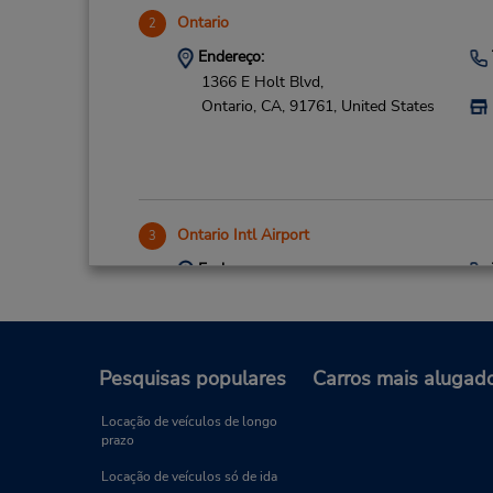
Ontario
2
Endereço:
1366 E Holt Blvd,
Ontario,
CA,
91761,
United States
Ontario Intl Airport
3
Endereço:
3450 E Airport Dr - Ste 200,
Ontario,
CA,
91761,
United States
Pesquisas populares
Carros mais alugad
Locação de veículos de longo
prazo
Locação de veículos só de ida