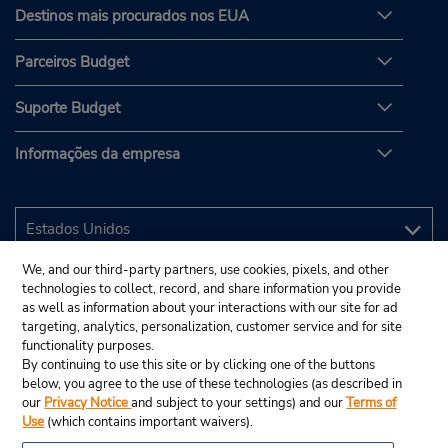
Destinos mais procurados nos EUA
Parceiros Budget
Suporte Budget
Informações da empresa
We, and our third-party partners, use cookies, pixels, and other
technologies to collect, record, and share information you provide
as well as information about your interactions with our site for ad
targeting, analytics, personalization, customer service and for site
functionality purposes.
By continuing to use this site or by clicking one of the buttons
below, you agree to the use of these technologies (as described in
our
Privacy Notice
and subject to your settings) and our
Terms of
Use
(which contains important waivers).