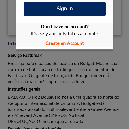
Sign In
Obter instruções de caminho
Don't have an account?
It's easy and only takes a minute
Create an Account
Informações sobre a loja
Serviço Fastbreak
Prossiga para o balcão de locação da Budget. Mostre sua
carteira de habilitação e identifique-se como membro do
Fastbreak. O agente de locação da Budget fornecerá a
você o contrato pré-impresso e as chaves.
Instruções gerais
BALCÃO: O Holt Boulevard fica a uma quadra ao norte do
Aeroporto Internacional de Ontario. A Budget está
localizada ao sul do Holt Boulevard entre a Grove Avenue
e a Vineyard Avenue.CARROS: No local.
DEVOLUÇÃO: O mesmo que a retirada.