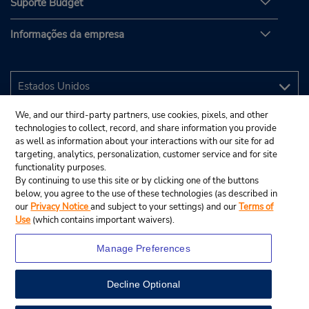
Suporte Budget
Informações da empresa
We, and our third-party partners, use cookies, pixels, and other
technologies to collect, record, and share information you provide
as well as information about your interactions with our site for ad
targeting, analytics, personalization, customer service and for site
functionality purposes.
By continuing to use this site or by clicking one of the buttons
below, you agree to the use of these technologies (as described in
our
Privacy Notice
and subject to your settings) and our
Terms of
Use
(which contains important waivers).
Manage Preferences
Decline Optional
© 2025 Budget Rent A Car System, Inc.