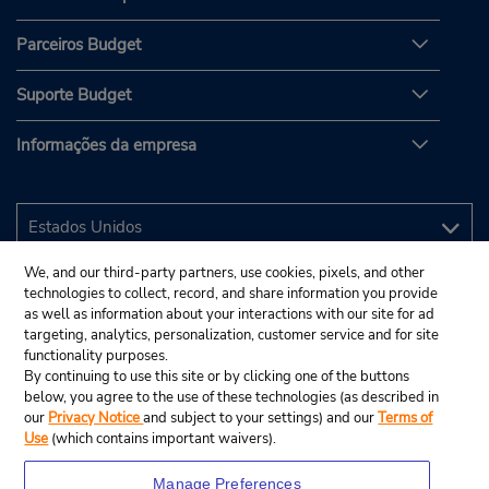
Parceiros Budget
Suporte Budget
Informações da empresa
We, and our third-party partners, use cookies, pixels, and other
technologies to collect, record, and share information you provide
as well as information about your interactions with our site for ad
targeting, analytics, personalization, customer service and for site
functionality purposes.
By continuing to use this site or by clicking one of the buttons
below, you agree to the use of these technologies (as described in
our
Privacy Notice
and subject to your settings) and our
Terms of
Use
(which contains important waivers).
Manage Preferences