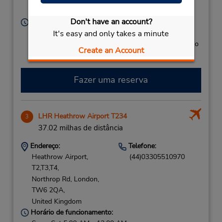
United Kingdom
Don't have an account?
Horário de funcionamento:
Sun - Sat 4:45 AM - 12:00 AM
It's easy and only takes a minute
Caso esteja vindo de avião, o balcão de locação fica no
Create an Account
terminal, com transporte para o estacionamento.
Fazer uma reserva
LHR Heathrow Airport T234
3
37.02 milhas de distância
Endereço:
Telefone:
Heathrow Airport,
(44)03305510970
T2,T3,T4,
Northrop Rd,
London,
TW6 2QA,
United Kingdom
Horário de funcionamento: