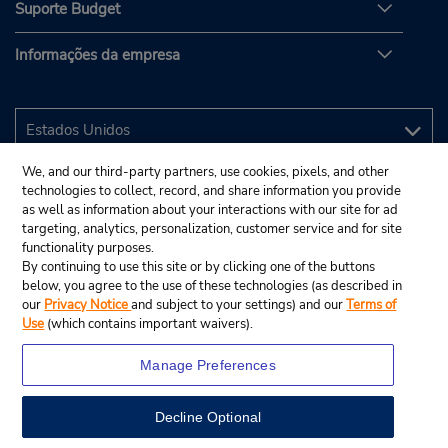
Suporte Budget
Informações da empresa
We, and our third-party partners, use cookies, pixels, and other
technologies to collect, record, and share information you provide
as well as information about your interactions with our site for ad
targeting, analytics, personalization, customer service and for site
functionality purposes.
By continuing to use this site or by clicking one of the buttons
below, you agree to the use of these technologies (as described in
our
Privacy Notice
and subject to your settings) and our
Terms of
Use
(which contains important waivers).
Manage Preferences
Decline Optional
© 2025 Budget Rent A Car System, Inc.