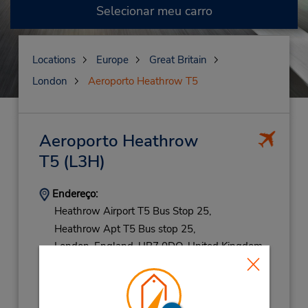
Selecionar meu carro
Locations
Europe
Great Britain
London
Aeroporto Heathrow T5
Aeroporto Heathrow
T5
(L3H)
Endereço:
Heathrow Airport T5 Bus Stop 25,
Heathrow Apt T5 Bus stop 25,
London, England,
UB7 0DQ,
United Kingdom
Telefone:
(44) 07483 913688
Horário de funcionamento: