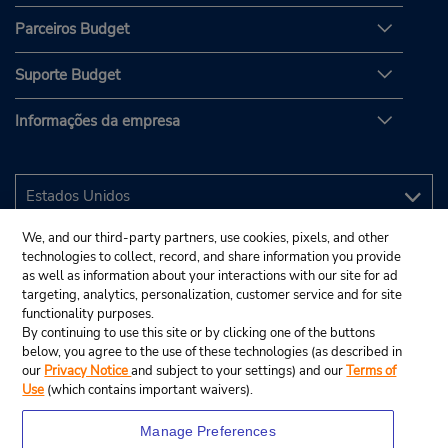
Parceiros Budget
Suporte Budget
Informações da empresa
We, and our third-party partners, use cookies, pixels, and other
technologies to collect, record, and share information you provide
as well as information about your interactions with our site for ad
targeting, analytics, personalization, customer service and for site
functionality purposes.
By continuing to use this site or by clicking one of the buttons
below, you agree to the use of these technologies (as described in
our
Privacy Notice
and subject to your settings) and our
Terms of
Use
(which contains important waivers).
Manage Preferences