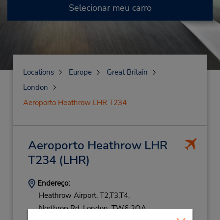
Selecionar meu carro
Locations
Europe
Great Britain
London
Aeroporto Heathrow LHR T234
Aeroporto Heathrow LHR
T234
(LHR)
Endereço:
Heathrow Airport, T2,T3,T4,
Northrop Rd,
London,
TW6 2QA,