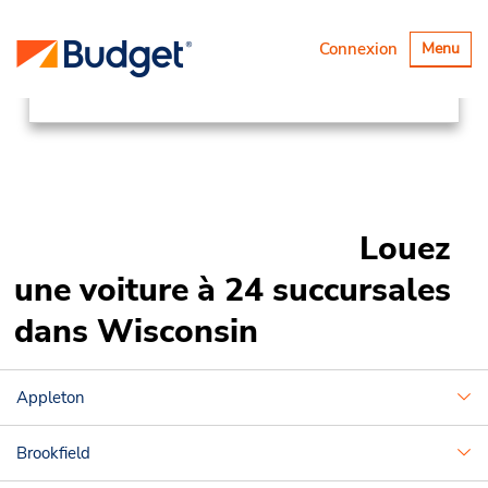
Succursales
Canada & USA
Basculer
Connexion
Menu
la
United States
Wisconsin
navigatio
Louez
une voiture à 24 succursales
dans Wisconsin
Appleton
Brookfield