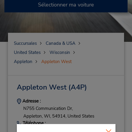
Sélectionner ma voiture
Succursales
Canada & USA
United States
Wisconsin
Appleton
Appleton West
Appleton West
(A4P)
Adresse :
N755 Communication Dr,
Appleton,
WI,
54914,
United States
Téléphone :
9207307800