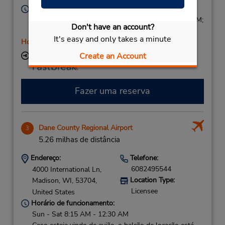
Horário de funcionamento:
Mon - Fri 8:00 AM - 12:30 PM and 2:00 PM - 5:00 PM;
Don't have an account?
Sat 8:00 AM - 12:00 PM
It's easy and only takes a minute
Horário de feriado
Create an Account
Local de entrega das chaves
Fazer uma reserva
Dane County Regional Airport
3
5.26 milhas de distância
Endereço:
Telefone:
6082495544
4000 International Ln,
Location Type:
Madison,
WI,
53704,
Licensee
United States
Horário de funcionamento:
Sun - Sat 8:15 AM - 12:30 AM