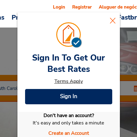
Login
Registrar
Aluguer de negóc
as
Promoções
Veículos e serviços
Fastb
Sign In To Get Our
Car Rental
Florence
Best Rates
Terms Apply
Sign In
Don't have an account?
Selecionar meu carro
It's easy and only takes a minute
Create an Account