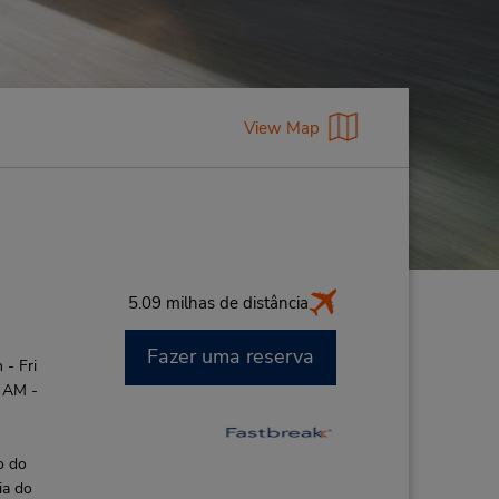
View Map
5.09 milhas de distância
Fazer uma reserva
- Fri
0 AM -
o do
ia do