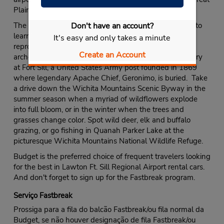
Plains.
Don't have an account?
The Museum of the Great Plains is an incredible place to
learn about the history of the region. It features a
It's easy and only takes a minute
reproduction of a trading post along with ethnic and
Create an Account
archeological pieces. Explore Oklahoma’s military history
at Fort Sill, a United States Army post founded in 1869
where legendary Apache Chief, Geronimo, is buried. Take
a drive down the Wichita Mountains Scenic Byway in the
summer season when a myriad of wildflowers explode
into full bloom, or in the winter when the trees and
grasses change color. Spot wild deer, elk and buffalo
grazing, or go fishing in Quanah Parker Lake at the
picturesque Wichita Mountains National Wildlife Refuge.
Budget is the preferred choice of frequent travelers looking
for the best in Lawton Ft. Sill Regional Airport rental cars.
And don't forget to sign up for the Fastbreak program.
Serviço Fastbreak
Prossiga para a fila do balcão Fastbreak/ou fila normal da
Budget, se não houver designação de fila Fastbreak/ou