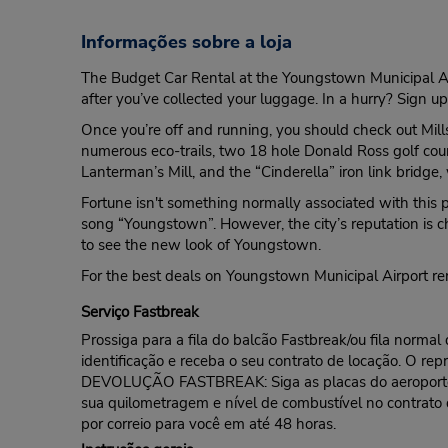
Informações sobre a loja
The Budget Car Rental at the Youngstown Municipal Airpo
after you’ve collected your luggage. In a hurry? Sign u
Once you’re off and running, you should check out Mills
numerous eco-trails, two 18 hole Donald Ross golf cour
Lanterman’s Mill, and the “Cinderella” iron link bridge,
Fortune isn't something normally associated with this
song “Youngstown”. However, the city’s reputation is ch
to see the new look of Youngstown.
For the best deals on Youngstown Municipal Airport ren
Serviço Fastbreak
Prossiga para a fila do balcão Fastbreak/ou fila norma
identificação e receba o seu contrato de locação. O rep
DEVOLUÇÃO FASTBREAK: Siga as placas do aeroporto pa
sua quilometragem e nível de combustível no contrato
por correio para você em até 48 horas.