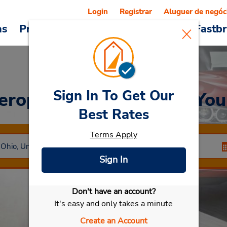
Login
Registrar
Aluguer de negóc
as
Promoções
Veículos e serviços
Fastb
Sign In To Get Our
eroporto Municipal de Y
Best Rates
Terms Apply
Sign In
Don't have an account?
Selecionar meu carro
It's easy and only takes a minute
Create an Account