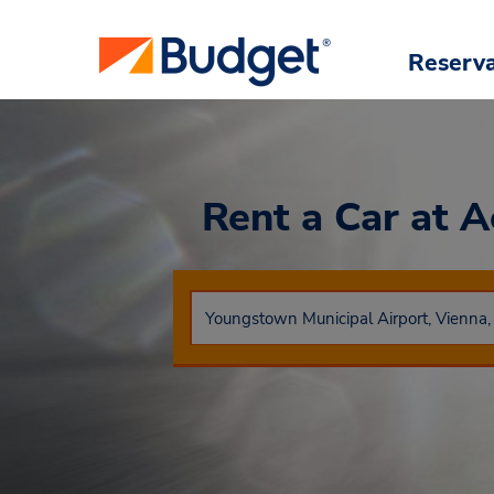
Reserv
Rent a Car
at A