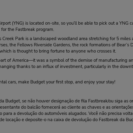
rt (YNG) is located on-site, so you’ll be able to pick out a YNG ca
p for the Fastbreak program.
 Creek Park is a landscaped woodland area stretching for 5 miles and
ses, the Fellows Riverside Gardens, the rock formations of Bear’s 
 which is thought to bring fortune to anyone who crosses it.
 part of America—it was a symbol of the demise of manufacturing 
anging thanks to an influx of investment, particularly in the downt
tal cars, make Budget your first stop, and enjoy your stay!
l da Budget, se não houver designação de fila Fastbreak/ou siga as
resentante do balcão fornecerá ao cliente as chaves e as orientações
ra a devolução do automóveis alugados. Você não precisa voltar a
 de locação e deposite-o na caixa de devolução do Fastbreak da Bu