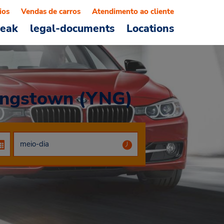
ios
Vendas de carros
Atendimento ao cliente
reak
legal-documents
Locations
oungstown (YNG)