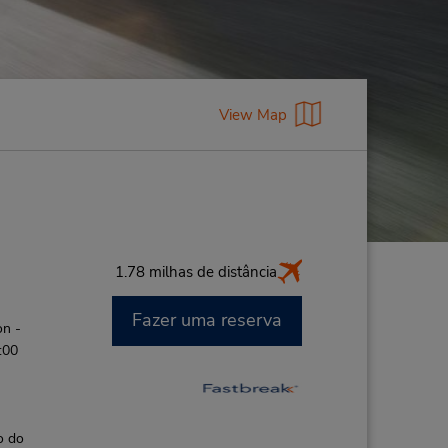
View Map
1.78 milhas de distância
Fazer uma reserva
on -
:00
o do