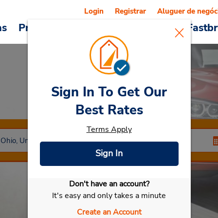
Login
Registrar
Aluguer de negóc
as
Promoções
Veículos e serviços
Fastb
Sign In To Get Our
Car Rental
Vienna
Best Rates
Terms Apply
Sign In
Don't have an account?
Selecionar meu carro
It's easy and only takes a minute
Create an Account