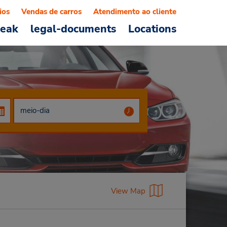
ios
Vendas de carros
Atendimento ao cliente
reak
legal-documents
Locations
View Map