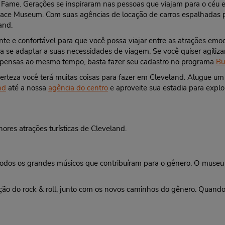
of Fame. Gerações se inspiraram nas pessoas que viajam para o céu e
pace Museum. Com suas agências de locação de carros espalhadas po
and.
nte e confortável para que você possa viajar entre as atrações em
se adaptar a suas necessidades de viagem. Se você quiser agilizar
ompensas ao mesmo tempo, basta fazer seu cadastro no programa
Bu
certeza você terá muitas coisas para fazer em Cleveland. Alugue 
nd
até a nossa
agência do centro
e aproveite sua estadia para explor
ores atrações turísticas de Cleveland.
dos os grandes músicos que contribuíram para o gênero. O museu te
lução do rock & roll, junto com os novos caminhos do gênero. Quando 