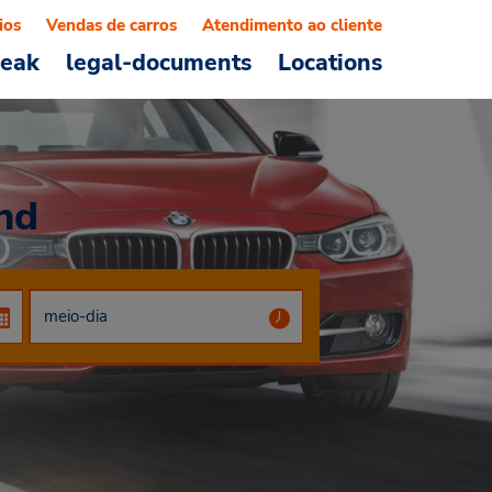
ios
Vendas de carros
Atendimento ao cliente
reak
legal-documents
Locations
nd