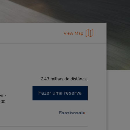
View Map
7.43 milhas de distância
Fazer uma reserva
on -
:00