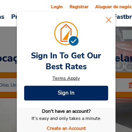
Login
Registrar
Aluguer de negóc
as
Promoções
Veículos e serviços
Fastb
Sign In To Get Our
ocação de veículos
Clevela
Best Rates
Terms Apply
Sign In
Don't have an account?
Selecionar meu carro
It's easy and only takes a minute
Create an Account