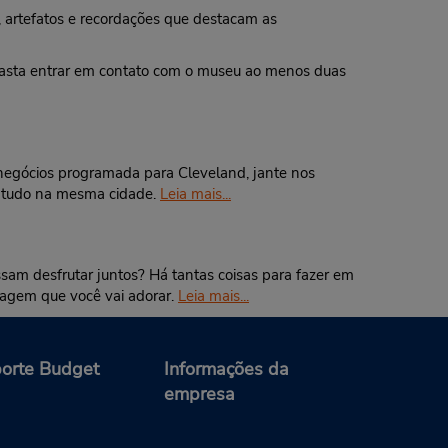
, artefatos e recordações que destacam as
. Basta entrar em contato com o museu ao menos duas
 negócios programada para Cleveland, jante nos
l, tudo na mesma cidade.
Leia mais...
ssam desfrutar juntos? Há tantas coisas para fazer em
viagem que você vai adorar.
Leia mais...
orte Budget
Informações da
empresa