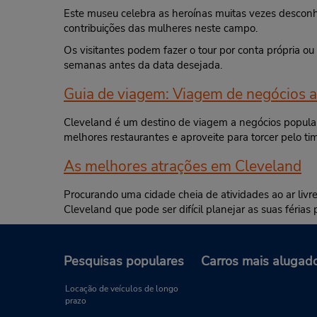
Este museu celebra as heroínas muitas vezes desconhe
contribuições das mulheres neste campo.
Os visitantes podem fazer o tour por conta própria o
semanas antes da data desejada.
Guia de viagem: Viagem de negócios a
Cleveland é um destino de viagem a negócios popular 
melhores restaurantes e aproveite para torcer pelo t
As melhores atrações em Cleveland
Procurando uma cidade cheia de atividades ao ar livre
Cleveland que pode ser difícil planejar as suas féria
Pesquisas populares
Carros mais alugad
Locação de veículos de longo
prazo