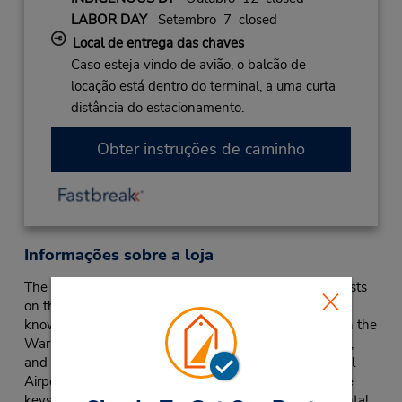
LABOR DAY
Setembro 7 closed
Local de entrega das chaves
Caso esteja vindo de avião, o balcão de
locação está dentro do terminal, a uma curta
distância do estacionamento.
Obter instruções de caminho
Informações sobre a loja
The city of Plattsburgh in Clinton County, New York, rests
on the western shore of Lake Champlain, and is best
known for being the site of the Battle of Plattsburgh in the
War of 1812. Getting around this area is easiest by car,
and the Budget Car Rental at Plattsburgh International
Airport (PBG) is located right on-site, so you’ll have the
keys to one of our Plattsburgh International Airport rental