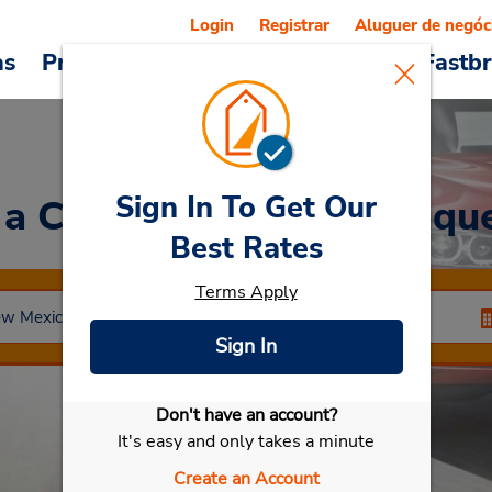
Login
Registrar
Aluguer de negóc
as
Promoções
Veículos e serviços
Fastb
Sign In To Get Our
 a Car
at Oeste de Albuqu
Best Rates
Terms Apply
Sign In
Don't have an account?
Selecionar meu carro
It's easy and only takes a minute
Create an Account