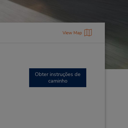
View Map
Obter instruções de
caminho