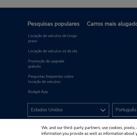
Pesquisas populares
Carros mais alugad
Locação de veículos de longo
prazo
Locação de veículos só de ida
Promoção de upgrade
gratuito
Perguntas freqüentes sobre
locação de veículos
Budget App
We, and our third-party partners, use cookies, pixels, 
information you provide as well as information about yo