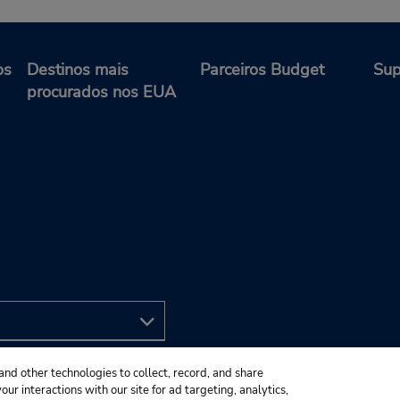
os
Destinos mais
Parceiros Budget
Sup
procurados nos EUA
and other technologies to collect, record, and share
ur interactions with our site for ad targeting, analytics,