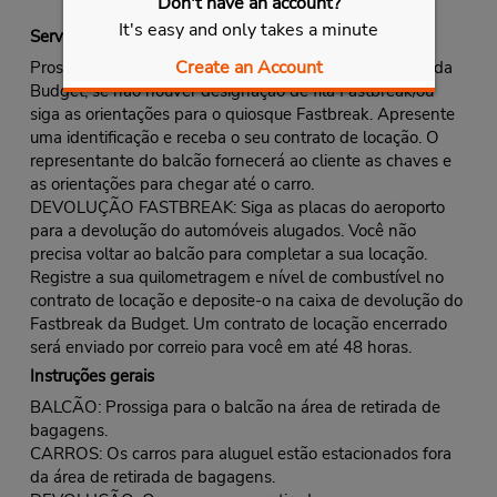
Don't have an account?
It's easy and only takes a minute
Serviço Fastbreak
Create an Account
Prossiga para a fila do balcão Fastbreak/ou fila normal da
Budget, se não houver designação de fila Fastbreak/ou
siga as orientações para o quiosque Fastbreak. Apresente
uma identificação e receba o seu contrato de locação. O
representante do balcão fornecerá ao cliente as chaves e
as orientações para chegar até o carro.
DEVOLUÇÃO FASTBREAK: Siga as placas do aeroporto
para a devolução do automóveis alugados. Você não
precisa voltar ao balcão para completar a sua locação.
Registre a sua quilometragem e nível de combustível no
contrato de locação e deposite-o na caixa de devolução do
Fastbreak da Budget. Um contrato de locação encerrado
será enviado por correio para você em até 48 horas.
Instruções gerais
BALCÃO: Prossiga para o balcão na área de retirada de
bagagens.
CARROS: Os carros para aluguel estão estacionados fora
da área de retirada de bagagens.