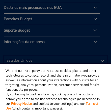
Destinos mais procurados nos EUA
Parceiros Budget
Suporte Budget
Informações da empresa
We, and our third-party partners, use cookies, pixels, and other
technologies to collect, record, and share information you provide
as well as information about your interactions with our site for ad
targeting, analytics, personalization, customer service and for site
functionality purposes.
By continuing to use this site or by clicking one of the buttons
below, you agree to the use of these technologies (as described in
our
Privacy Notice
and subject to your settings) and our
Terms of
Use
(which contains important waivers).