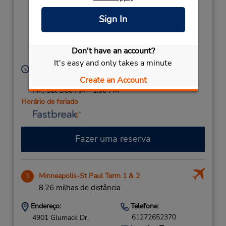
2967 Hudson Rd - Ste
6123512776
B,
Location Type:
Sign In
(next to Indian
Corporate
Motorcycle),
Saint Paul,
MN,
55128,
Don't have an account?
United States
It's easy and only takes a minute
Horário de funcionamento:
Create an Account
Sun 10:00 AM - 1:00 PM; Mon - Fri 7:00 AM - 6:00
PM; Sat 8:00 AM - 1:00 PM
Horário de feriado
Fazer uma reserva
Minneapolis-St Paul Term 1 & 2
3
8.26 milhas de distância
Endereço:
Telefone:
61272652370
4901 Glumack Dr,