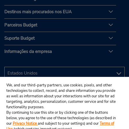
Destinos mais procurados nos EUA
Parceiros Budget
Suporte Budget
Informações da empresa
We, and our third-party partners, use cookies, pixels, and other
technologies to collect, record, and share information you provide
as well as information about your interactions with our site for ad
targeting, analytics, personalization, customer service and for site
functionality purposes.
By continuing to use this site or by clicking one of the buttons
below, you agree to the use of these technologies (as described in
our
Privacy Notice
and subject to your settings) and our
Terms of