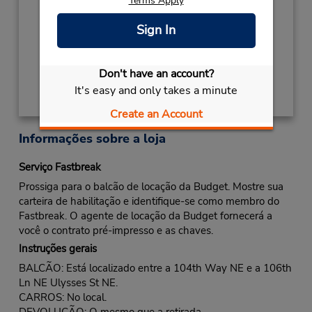
Terms Apply
NEW YEARS DAY
Janeiro 1 closed
Local de entrega das chaves
Sign In
Obter instruções de caminho
Don't have an account?
It's easy and only takes a minute
Create an Account
Informações sobre a loja
Serviço Fastbreak
Prossiga para o balcão de locação da Budget. Mostre sua
carteira de habilitação e identifique-se como membro do
Fastbreak. O agente de locação da Budget fornecerá a
você o contrato pré-impresso e as chaves.
Instruções gerais
BALCÃO: Está localizado entre a 104th Way NE e a 106th
Ln NE Ulysses St NE.
CARROS: No local.
DEVOLUÇÃO: O mesmo que a retirada.