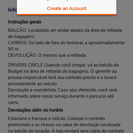
Create an Account
Informações sobre a loja
Instruções gerais
BALCÃO: Localizado um andar abaixo da área de retirada
de bagagens.
CARROS: Do lado de fora do terminal, a aproximadamente
90 m.
DEVOLUÇÃO: O mesmo que a retirada.
DRIVERS CIRCLE Quando você chegar, vá ao balcão da
Budget na área de retirada de bagagens. O gerente ou
pessoa responsável terá seu contrato pronto e o levará
pessoalmente ao veículo.
Devolução a manobrista: Caso seja oferecido, você será
informado sobre nosso serviço durante o percurso até
carro.
Devoluções além do horário
Estacione e tranque o veículo. Coloque o contrato
preenchido e as chaves na caixa de devolução localizada
no balcão de locação. A loja enviará uma cópia do contrato