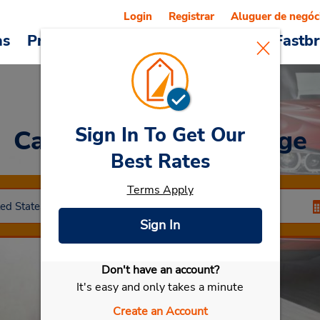
Login
Registrar
Aluguer de negóc
as
Promoções
Veículos e serviços
Fastb
Sign In To Get Our
Car Rental
Baton Rouge
Best Rates
Terms Apply
Sign In
Don't have an account?
Selecionar meu carro
It's easy and only takes a minute
Create an Account