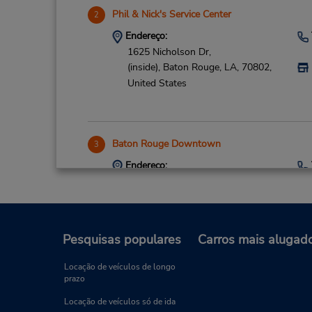
Phil & Nick's Service Center
2
Endereço:
1625 Nicholson Dr,
(inside),
Baton Rouge,
LA,
70802,
United States
Baton Rouge Downtown
3
Endereço:
5760 Siegen Lane,
Baton Rouge,
LA,
70809,
United States
Pesquisas populares
Carros mais alugad
Locação de veículos de longo
Baton Rouge Airport
prazo
4
Endereço:
Locação de veículos só de ida