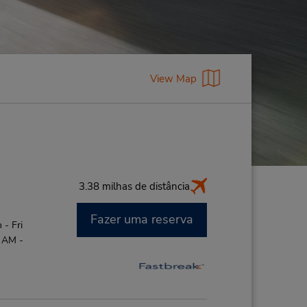
View Map
3.38 milhas de distância
Fazer uma reserva
- Fri
0 AM -