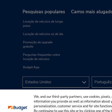
Pesquisas populares
Carros mais alugad
Locação de veículos de longo
prazo
Locação de veículos só de ida
Promoção de upgrade
gratuito
Perguntas freqüentes sobre
locação de veículos
Budget App
We, and our third-party partners, use cookies, pixels, 
information you provide as well as information about yo
personalization, customer service and for site function
By continuing to use this site or by clicking one of th