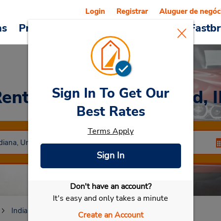
Login
Registrar
Aluguer de negóc
as
Promoções
Veículos e serviços
Fastb
Sign In To Get Our
ent a Car
at Greenwood, 
Best Rates
Terms Apply
Sign In
Don't have an account?
Selecionar meu carro
It's easy and only takes a minute
Indiana
Greenwood
Greenwood, IN
Create an Account