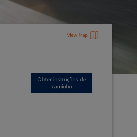
View Map
Obter instruções de
caminho