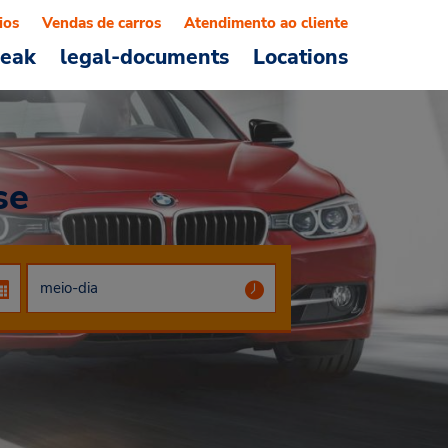
ios
Vendas de carros
Atendimento ao cliente
reak
legal-documents
Locations
se