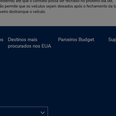
ediente) até que o contrato possa ser fechado no próximo dia útil.
 não permite que os veículos sejam deixados após o fechamento da l
veiro destranque o veículo.
os
Destinos mais
Parceiros Budget
Sup
procurados nos EUA