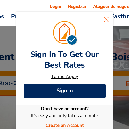
Login
Registrar
Aluguer de negóc
as
Promoções
Veículos e serviços
Fastb
Sign In To Get Our
ent a Car
at Centro de Boi
Best Rates
Terms Apply
Sign In
Don't have an account?
Selecionar meu carro
It's easy and only takes a minute
Create an Account