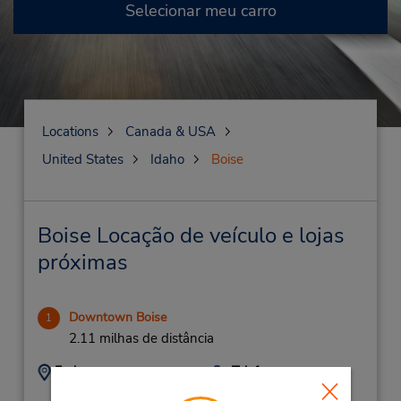
Selecionar meu carro
Locations
Canada & USA
United States
Idaho
Boise
Boise Locação de veículo e lojas
próximas
Downtown Boise
1
2.11 milhas de distância
Endereço:
Telefone:
2083319875
2565 W Main St,