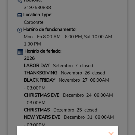
3197530898
Location Type:
Corporate
Horário de funcionamento:
Mon - Fri 8:00 AM - 6:00 PM; Sat 10:00 AM -
1:30 PM
Horário de feriado:
2026
LABOR DAY
Setembro 7 closed
THANKSGIVING
Novembro 26 closed
BLACK FRIDAY
Novembro 27 08:00AM
- 03:00PM
CHRISTMAS EVE
Dezembro 24 08:00AM
- 03:00PM
CHRISTMAS
Dezembro 25 closed
NEW YEARS EVE
Dezembro 31 08:00AM
- 03:00PM