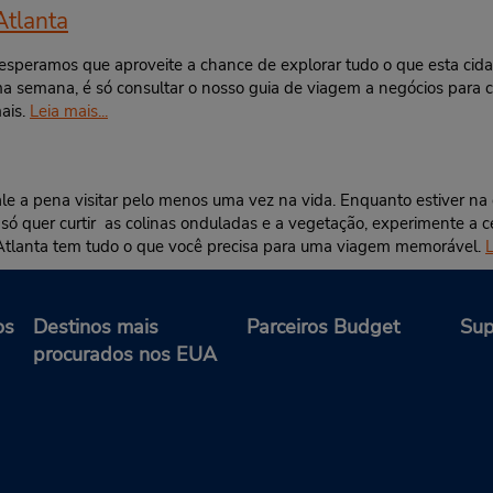
Atlanta
speramos que aproveite a chance de explorar tudo o que esta cidad
ma semana, é só consultar o nosso guia de viagem a negócios para 
mais.
Leia mais...
e a pena visitar pelo menos uma vez na vida. Enquanto estiver na ci
só quer curtir as colinas onduladas e a vegetação, experimente a 
e, Atlanta tem tudo o que você precisa para uma viagem memorável.
L
os
Destinos mais
Parceiros Budget
Sup
procurados nos EUA