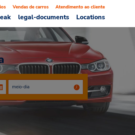
ios
Vendas de carros
Atendimento ao cliente
reak
legal-documents
Locations
a