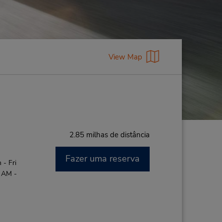
View Map
2.85 milhas de distância
Fazer uma reserva
- Fri
0 AM -