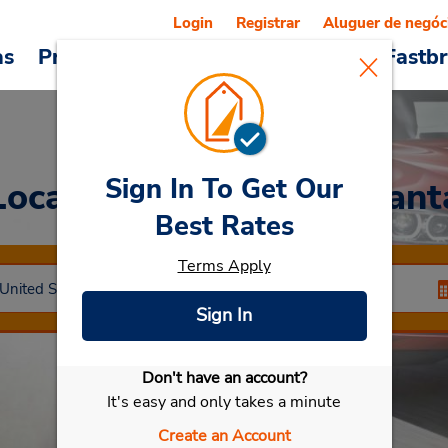
Login
Registrar
Aluguer de negóc
as
Promoções
Veículos e serviços
Fastb
Sign In To Get Our
Locação de veículos
Atlant
Best Rates
Terms Apply
Sign In
Don't have an account?
Selecionar meu carro
It's easy and only takes a minute
Create an Account