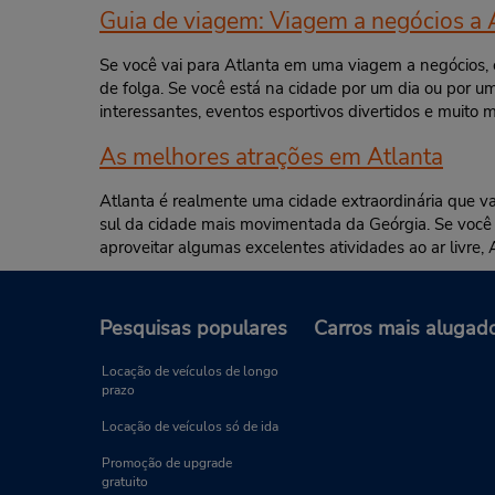
Guia de viagem: Viagem a negócios a 
Se você vai para Atlanta em uma viagem a negócios, e
de folga. Se você está na cidade por um dia ou por u
interessantes, eventos esportivos divertidos e muito 
As melhores atrações em Atlanta
Atlanta é realmente uma cidade extraordinária que val
sul da cidade mais movimentada da Geórgia. Se você 
aproveitar algumas excelentes atividades ao ar livr
Pesquisas populares
Carros mais alugad
Locação de veículos de longo
prazo
Locação de veículos só de ida
Promoção de upgrade
gratuito