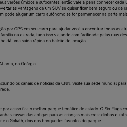
seus verões úmidos e sufocantes, então vale a pena conhecer cad
veitar as vantagens de um SUV se quiser ficar bem seguro ou de u
 pode alugar um carro autônomo se for permanecer na parte mais a
ção por GPS em seu carro para ajudar você a encontrar todas as atr
a família na estrada, tudo isso viajando com facilidade pelas ruas 
 lhe dá uma saída rápida no balcão de locação.
Atlanta, na Geórgia.
ncluindo os canais de notícias da CNN. Visite sua sede mundial par
rede.
e por acaso fica o melhor parque temático do estado. O Six Flags 
tanhas-russas das antigas para as crianças mais crescidinhas ou a
e o Goliath, dois dos brinquedos favoritos do parque.