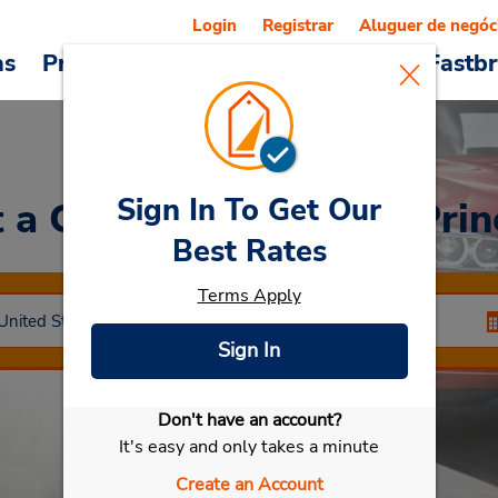
Login
Registrar
Aluguer de negóc
as
Promoções
Veículos e serviços
Fastb
Sign In To Get Our
 a Car
at Santa Ana – Prin
Best Rates
Terms Apply
Sign In
Don't have an account?
Selecionar meu carro
It's easy and only takes a minute
Create an Account