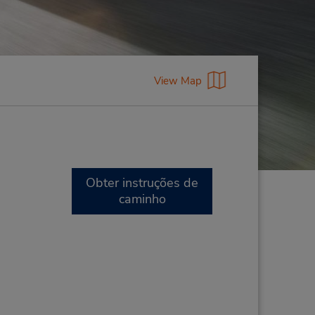
View Map
Obter instruções de
caminho