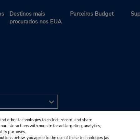
os
Destinos mais
Parceiros Budget
Sup
procurados nos EUA
and other technologies to collect, record, and share
ur interactions with our site for ad targeting, analytics,
ality purposes.
e buttons below, you agree to the use of these technologies (as