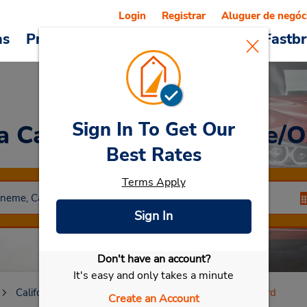
Login
Registrar
Aluguer de negóc
as
Promoções
Veículos e serviços
Fastb
Sign In To Get Our
a Car
at Porto Hueneme/O
Best Rates
Terms Apply
Sign In
Don't have an account?
Selecionar meu carro
It's easy and only takes a minute
California
Port Hueneme
Porto Hueneme/Oxnard
Create an Account