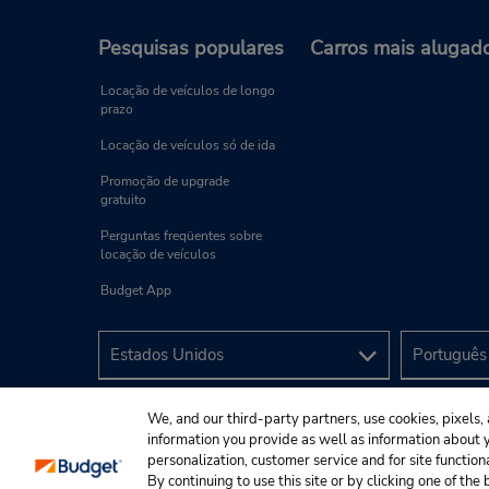
Pesquisas populares
Carros mais alugad
Locação de veículos de longo
prazo
Locação de veículos só de ida
Promoção de upgrade
gratuito
Perguntas freqüentes sobre
locação de veículos
Budget App
We, and our third-party partners, use cookies, pixels, 
information you provide as well as information about yo
personalization, customer service and for site function
By continuing to use this site or by clicking one of th