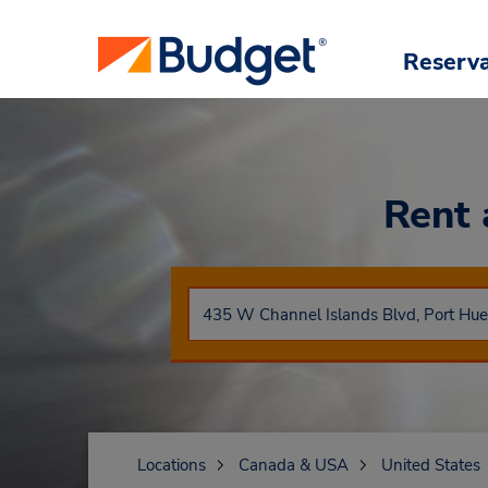
Reserv
Rent 
Locations
Canada & USA
United States