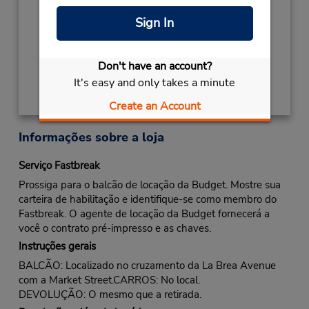
- 01:00PM
Sign In
Local de entrega das chaves
Obter instruções de caminho
Don't have an account?
It's easy and only takes a minute
Create an Account
Informações sobre a loja
Serviço Fastbreak
Prossiga para o balcão de locação da Budget. Mostre sua
carteira de habilitação e identifique-se como membro do
Fastbreak. O agente de locação da Budget fornecerá a
você o contrato pré-impresso e as chaves.
Instruções gerais
BALCÃO: Localizado no cruzamento da La Brea Avenue
com a Market Street.CARROS: No local.
DEVOLUÇÃO: O mesmo que a retirada.