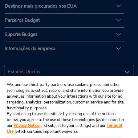
Destinos mais procurados nos EUA
Parceiros Budget
Suporte Budget
Informações da empresa
We, and our third-party partners, use cookies, pixels, and other
technologies to collect, record, and share information you provide
as well as information about your interactions with our site for ad
targeting, analytics, personalization, customer service and for site
functionality purposes.
By continuing to use this site or by clicking one of the buttons
below, you agree to the use of these technologies (as described in
our
Privacy Notice
and subject to your settings) and our
Terms of
Use
(which contains important waivers).