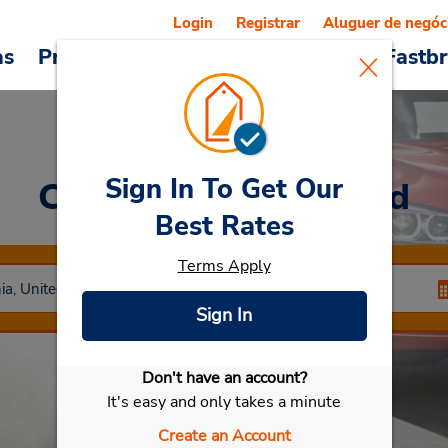
Login
Registrar
Aluguer de negóc
as
Promoções
Veículos e serviços
Fastb
Sign In To Get Our
Car Rental
Inglewood
Best Rates
Terms Apply
Sign In
Don't have an account?
Selecionar meu carro
It's easy and only takes a minute
Create an Account