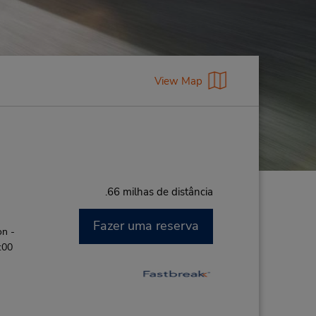
View Map
.66 milhas de distância
Fazer uma reserva
on -
:00