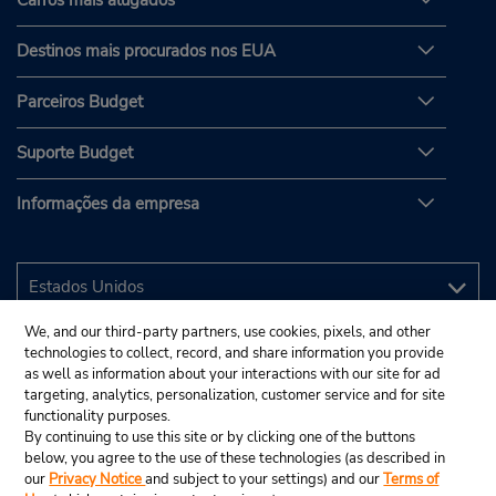
Destinos mais procurados nos EUA
Parceiros Budget
Suporte Budget
Informações da empresa
We, and our third-party partners, use cookies, pixels, and other
technologies to collect, record, and share information you provide
as well as information about your interactions with our site for ad
targeting, analytics, personalization, customer service and for site
functionality purposes.
By continuing to use this site or by clicking one of the buttons
below, you agree to the use of these technologies (as described in
our
Privacy Notice
and subject to your settings) and our
Terms of