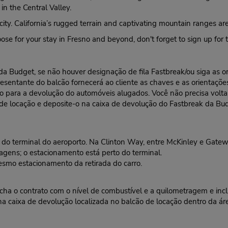
in the Central Valley.
 city. California’s rugged terrain and captivating mountain ranges a
se for your stay in Fresno and beyond, don't forget to sign up for
l da Budget, se não houver designação de fila Fastbreak/ou siga as
resentante do balcão fornecerá ao cliente as chaves e as orientações
ra a devolução do automóveis alugados. Você não precisa voltar a
 de locação e deposite-o na caixa de devolução do Fastbreak da Bu
do terminal do aeroporto. Na Clinton Way, entre McKinley e Gatew
agens; o estacionamento está perto do terminal.
smo estacionamento da retirada do carro.
encha o contrato com o nível de combustível e a quilometragem e i
na caixa de devolução localizada no balcão de locação dentro da á