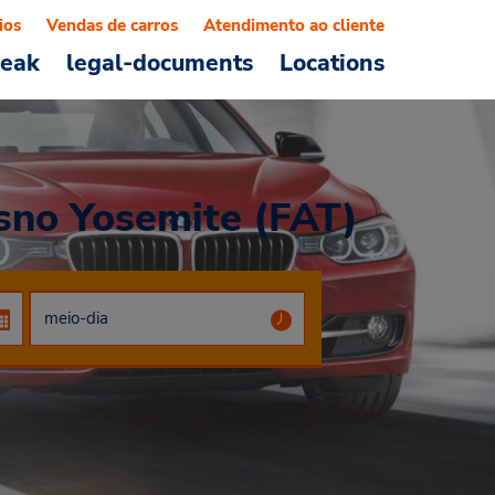
ios
Vendas de carros
Atendimento ao cliente
reak
legal-documents
Locations
esno Yosemite (FAT)