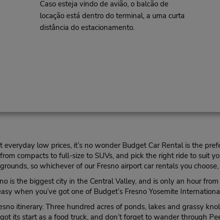
Caso esteja vindo de avião, o balcão de
locação está dentro do terminal, a uma curta
distância do estacionamento.
at everyday low prices, it’s no wonder Budget Car Rental is the pref
, from compacts to full-size to SUVs, and pick the right ride to suit 
rounds, so whichever of our Fresno airport car rentals you choose, y
no is the biggest city in the Central Valley, and is only an hour fr
easy when you’ve got one of Budget’s Fresno Yosemite International 
sno itinerary. Three hundred acres of ponds, lakes and grassy knoll
 got its start as a food truck, and don’t forget to wander through P