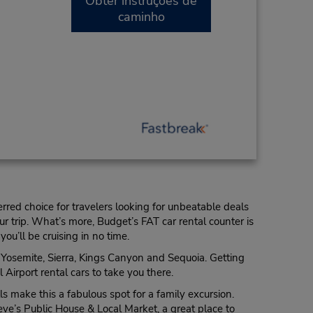
Obter instruções de
caminho
erred choice for travelers looking for unbeatable deals
your trip. What’s more, Budget’s FAT car rental counter is
ou’ll be cruising in no time.
om Yosemite, Sierra, Kings Canyon and Sequoia. Getting
Airport rental cars to take you there.
s make this a fabulous spot for a family excursion.
eeve’s Public House & Local Market, a great place to