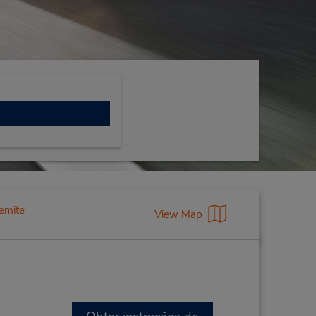
emite
View Map