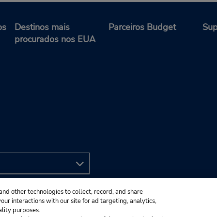
os
Destinos mais
Parceiros Budget
Sup
procurados nos EUA
and other technologies to collect, record, and share
ur interactions with our site for ad targeting, analytics,
ality purposes.