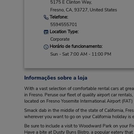
5175 E Clinton Way,
Fresno,
CA,
93727,
United States
Telefone:
5594555701
Location Type:
Corporate
Horário de funcionamento:
Sun - Sat 7:00 AM - 11:00 PM
Informações sobre a loja
With a vast selection of comfortable rental cars at gre
in Fresno. Peruse our fleet of quality airport car rentals
located on Fresno Yosemite International Airport (FAT) g
Smack dab in the middle of the state of California, Fres
wherever you want to go on your California holiday is 
Be sure to include a visit to Woodward Park on your Fre
Have a bite at Dusty Buns Bistro, a popular eatery that