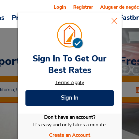
Login
Registrar
Aluguer de negóc
as
Promoções
Veículos e serviços
Fastb
Sign In To Get Our
porto Internacional de Fr
Best Rates
Terms Apply
Sign In
Don't have an account?
Selecionar meu carro
It's easy and only takes a minute
Create an Account