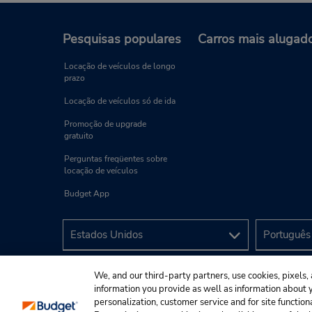
Pesquisas populares
Carros mais alugad
Locação de veículos de longo
prazo
Locação de veículos só de ida
Promoção de upgrade
gratuito
Perguntas freqüentes sobre
locação de veículos
Budget App
We, and our third-party partners, use cookies, pixels, 
information you provide as well as information about yo
personalization, customer service and for site function