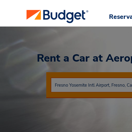
Reserv
Rent a Car
at Aero