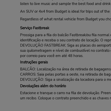
listen to live music and sample the best food and drink 
An SUV or 4x4 from Budget is ideal for trips out of the
Regardless of what rental vehicle from Budget you choo
Serviço Fastbreak
Prossiga para a fila do balcão Fastbreak/ou fila norma
identificação e receba o seu contrato de locação. O rep
DEVOLUÇÃO FASTBREAK: Siga as placas do aeroporto pa
sua quilometragem e nível de combustível no contrato
por correio para você em até 48 horas.
Instruções gerais
BALCÃO: Localização na área de retirada de bagagens 
CARROS: Saia pelas portas a oeste, na retirada de bag
DEVOLUÇÃO: Siga a sinalização da locadora para o me
Devoluções além do horário
Estacione e tranque o carro na fila de devolução. Pre
um recibo. Coloque o contrato preenchido e as chaves 