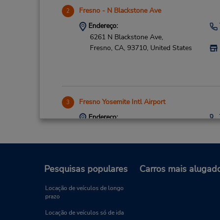
Fresno - N Blackstone Ave
2
Endereço:
6261 N Blackstone Ave,
Fresno,
CA,
93710,
United States
Fresno Yosemite Intl Airport
3
Endereço:
5175 E Clinton Way,
Fresno,
CA,
93727,
United States
Pesquisas populares
Carros mais alugad
Locação de veículos de longo
prazo
Locação de veículos só de ida