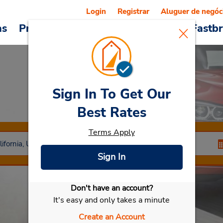
Login
Registrar
Aluguer de negóc
as
Promoções
Veículos e serviços
Fastb
Sign In To Get Our
Car Rental
Fresno
Best Rates
Terms Apply
Sign In
Don't have an account?
Selecionar meu carro
It's easy and only takes a minute
Create an Account