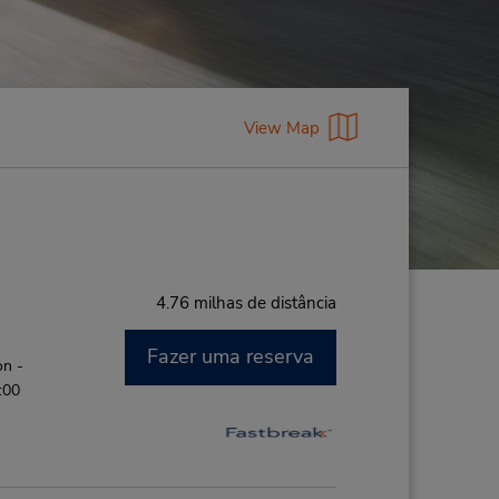
View Map
4.76 milhas de distância
Fazer uma reserva
on -
:00