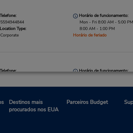
Telefone:
Horário de funcionamento:
5594944844
Mon - Fri 8:00 AM - 5:00 PM
Location Type:
8:00 AM - 1:00 PM
Corporate
Horário de feriado
Telefone:
Horário de funcionamento:
5594555701
Sun - Sat 7:00 AM - 11:00 
Location Type:
Caso esteja vindo de avião, o
Corporate
balcão de locação está dentr
terminal, a uma curta distânc
os
Destinos mais
Parceiros Budget
Sup
estacionamento.
procurados nos EUA
Local de entrega das chaves