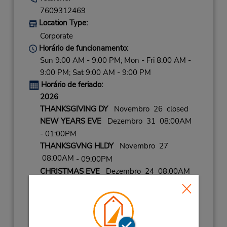
7609312469
Location Type:
Corporate
Horário de funcionamento:
Sun 9:00 AM - 9:00 PM; Mon - Fri 8:00 AM -
9:00 PM; Sat 9:00 AM - 9:00 PM
Horário de feriado:
2026
THANKSGIVING DY
Novembro 26 closed
NEW YEARS EVE
Dezembro 31 08:00AM
- 01:00PM
THANKSGVNG HLDY
Novembro 27
08:00AM
- 09:00PM
CHRISTMAS EVE
Dezembro 24 08:00AM
- 01:00PM
LABOR DAY
Setembro 7 08:00AM
- 01:00PM