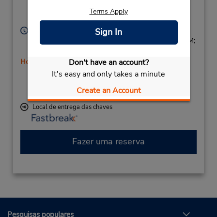
Carlsbad,
CA,
92008,
Terms Apply
United States
Horário de funcionamento:
Sign In
Sun 9:00 AM - 9:00 PM; Mon - Fri 8:00 AM - 9:00 PM;
Sat 9:00 AM - 9:00 PM
Don't have an account?
Horário de feriado
Caso esteja vindo de avião, o balcão de locação está
It's easy and only takes a minute
dentro do terminal, a uma curta distância do
Create an Account
estacionamento.
Local de entrega das chaves
Fazer uma reserva
Pesquisas populares