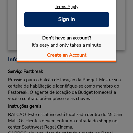
NEW YEARS DAY
Janeiro 1 closed
Terms Apply
Local de entrega das chaves
Sign In
Obter instruções de caminho
Don't have an account?
It's easy and only takes a minute
Create an Account
Informações sobre a loja
Serviço Fastbreak
Prossiga para o balcão de locação da Budget. Mostre sua
carteira de habilitação e identifique-se como membro do
Fastbreak. O agente de locação da Budget fornecerá a
você o contrato pré-impresso e as chaves.
Instruções gerais
BALCÃO: Este escritório está localizado dentro do McCain
Mall. Os clientes devem entrar na entrada do shopping
center Southwest Regal Cinema.