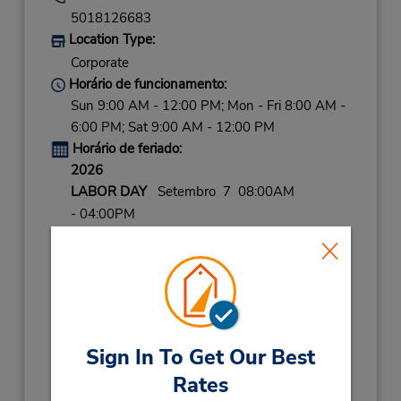
5018126683
Location Type:
Corporate
Horário de funcionamento:
Sun 9:00 AM - 12:00 PM; Mon - Fri 8:00 AM -
6:00 PM; Sat 9:00 AM - 12:00 PM
Horário de feriado:
2026
LABOR DAY
Setembro 7 08:00AM
- 04:00PM
THANKSGIVING
Novembro 26 closed
CHRISTMAS EVE
Dezembro 24 08:00AM
- 04:00PM
CHRISTMAS
Dezembro 25 closed
NEW YEARS EVE
Dezembro 31 08:00AM
- 04:00PM
Sign In To Get Our Best
Rates
2027