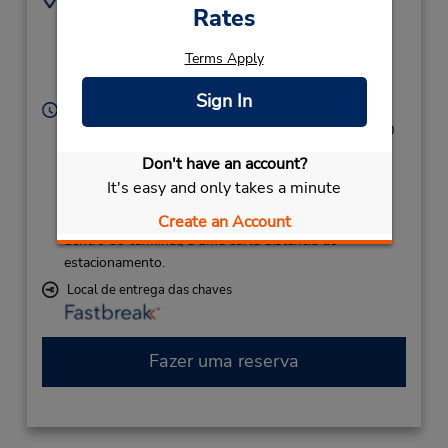
Rates
6700 McKennon Blvd -
4796489103
Ste 113,
Location Type:
Terms Apply
Corporate
Fort Smith,
AR,
72903,
United States
Sign In
Horário de funcionamento:
Sun - Mon 9:30 AM - 8:00 PM and 11:30 PM - 12:00
AM; Tue 9:30 AM - 5:00 PM and 11:30 PM - 12:00
Don't have an account?
AM; Wed - Sat 9:30 AM - 8:00 PM and 11:30 PM -
It's easy and only takes a minute
12:00 AM
Caso esteja vindo de avião, o balcão de locação está
Create an Account
dentro do terminal, a uma curta distância do
estacionamento.
Local de entrega das chaves
Fazer uma reserva