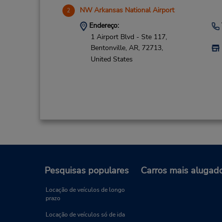
NW Arkansas National Airport
2
Endereço:
1 Airport Blvd - Ste 117,
Bentonville,
AR,
72713,
United States
Pesquisas populares
Carros mais alugad
Locação de veículos de longo
prazo
Locação de veículos só de ida