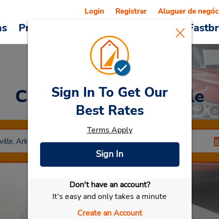
Login
Registrar
Aluguer de negóc
as
Promoções
Veículos e serviços
Fastb
Sign In To Get Our
Car Rental
Bentonville
Best Rates
Terms Apply
Sign In
Don't have an account?
Selecionar meu carro
It's easy and only takes a minute
Create an Account