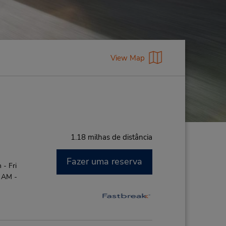
View Map
1.18 milhas de distância
Fazer uma reserva
- Fri
0 AM -