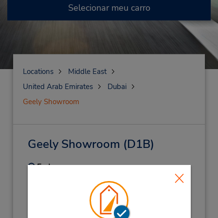
Selecionar meu carro
Locations
Middle East
United Arab Emirates
Dubai
Geely Showroom
Geely Showroom
(D1B)
Endereço:
Al Ittihad Rd ,
Al Kabaisi Dubai,
Dubai,
8827,
United Arab Emirates
Telefone: