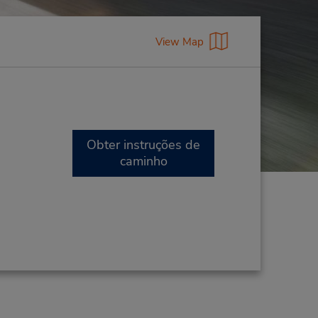
View Map
Obter instruções de
caminho