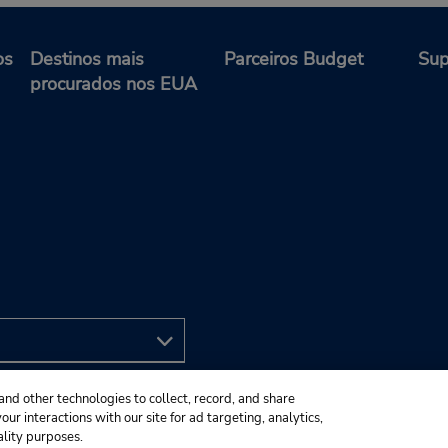
os
Destinos mais
Parceiros Budget
Sup
procurados nos EUA
and other technologies to collect, record, and share
ur interactions with our site for ad targeting, analytics,
ality purposes.