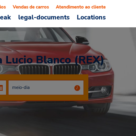
ios
Vendas de carros
Atendimento ao cliente
reak
legal-documents
Locations
a Lucio Blanco (REX)