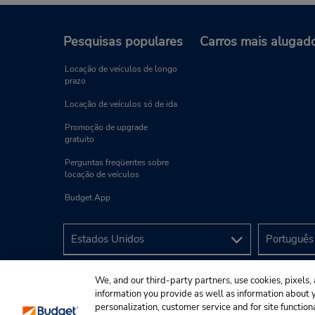
Pesquisas populares
Carros mais alugad
Locação de veículos de longo
prazo
Locação de veículos só de ida
Promoção de upgrade
gratuito
Perguntas freqüentes sobre
locação de veículos
Budget App
We, and our third-party partners, use cookies, pixels, 
information you provide as well as information about yo
personalization, customer service and for site function