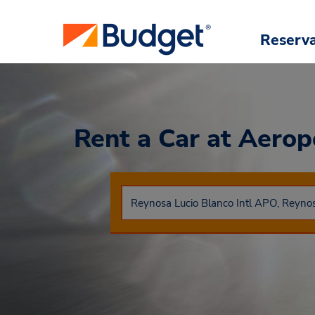
Reserv
Rent a Car
at Aerop