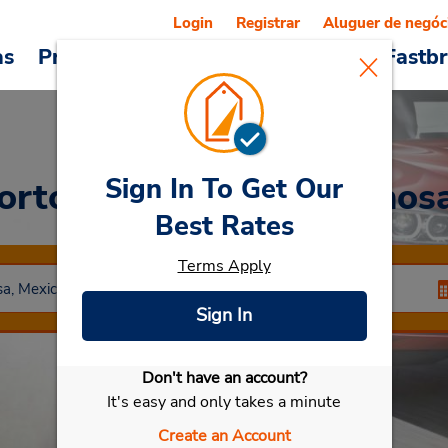
Login
Registrar
Aluguer de negóc
as
Promoções
Veículos e serviços
Fastb
Sign In To Get Our
orto Internacional Reynos
Best Rates
Terms Apply
Sign In
Don't have an account?
Selecionar meu carro
It's easy and only takes a minute
Create an Account