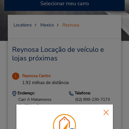
Selecionar meu carro
Locations
Mexico
Reynosa
Reynosa Locação de veículo e
lojas próximas
Reynosa Centro
1
1.92 milhas de distância
Endereço:
Telefone:
Carr A Matamoros
(52) 899-230-7173
Km83 Loc2,
2 Do Piso Col
Almaguer,
Reynosa,
88780,