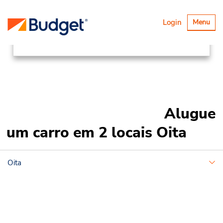
Locations
Asia Pacific
Japan
Alternar
Login
Menu
navegaçã
Oita
Alugue
um carro em 2 locais Oita
Oita