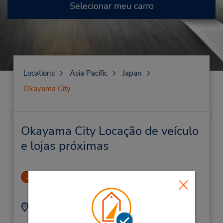
Selecionar meu carro
Locations
Asia Pacific
Japan
Okayama City
Okayama City Locação de veículo
e lojas próximas
Okayama
1
.19 milhas de distância
Endereço:
Telefone:
(81)86-245-0543
3-24-41 Ima,