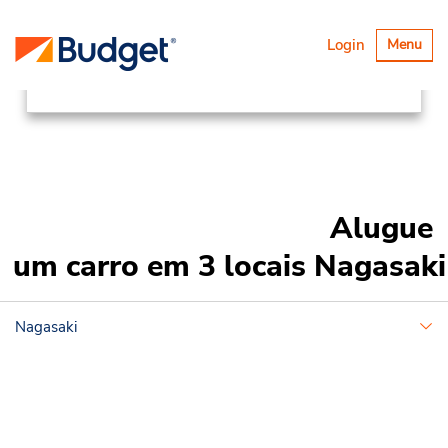
Locations
Asia Pacific
Japan
Alternar
Login
Menu
navegaçã
Nagasaki
Alugue
um carro em 3 locais Nagasaki
Nagasaki