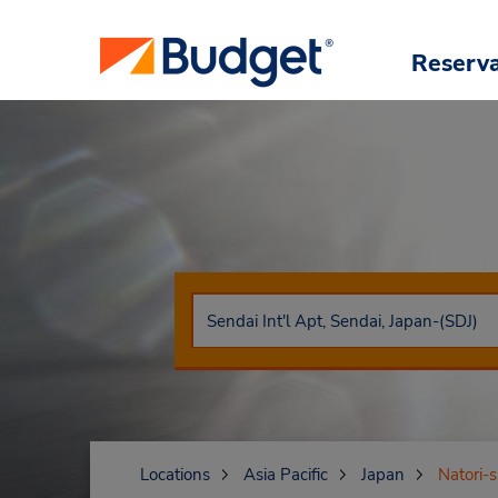
Reserv
Locations
Asia Pacific
Japan
Natori-s