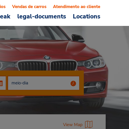
ios
Vendas de carros
Atendimento ao cliente
reak
legal-documents
Locations
View Map