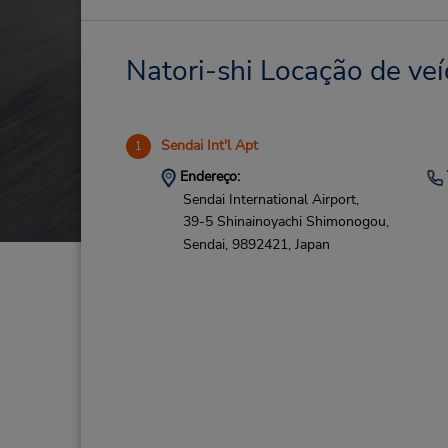
Natori-shi Locação de veí
Sendai Int'l Apt
1
Endereço:
Sendai International Airport,
39-5 Shinainoyachi Shimonogou,
Sendai,
9892421,
Japan