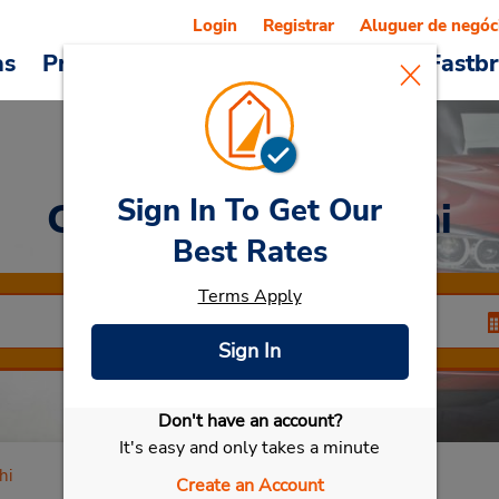
Login
Registrar
Aluguer de negóc
as
Promoções
Veículos e serviços
Fastb
Sign In To Get Our
Car Rental
Natori-shi
Best Rates
Terms Apply
Sign In
Don't have an account?
Selecionar meu carro
It's easy and only takes a minute
hi
Create an Account